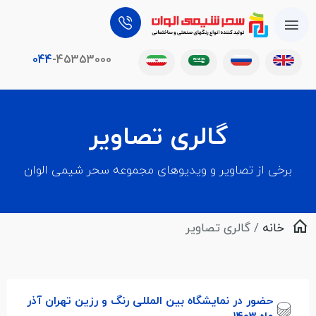
044
-45353000
گالری تصاویر
برخی از تصاویر و ویدیوهای مجموعه سحر شیمی الوان
خانه
/ گالری تصاویر
حضور در نمایشگاه بین المللی رنگ و رزین تهران آذر