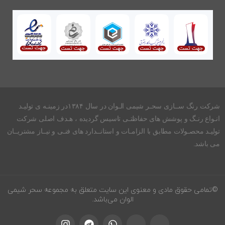
شرکت رنگ ســازی سحـر شیمی الـوان در سال ۱۳۸۴در زمینـه ی تولیـد
انـواع رنـگ و پوشش های حفاظتـی تاسیس گردیده ، هـدف اصلی شرکت
تولیـد محصـولات مطابق با الزامـات و استانــدارد های فنـی و نیــاز مشتریــان
می باشد.
©تمامی حقوق مادی و معنوی این سایت متعلق به مجموعه سحر شیمی
الوان می‌باشد.