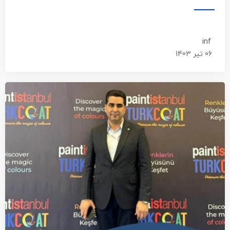
inf
06 تیر 1403