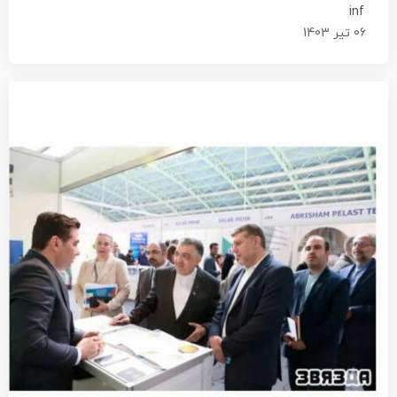
inf
06 تیر 1403