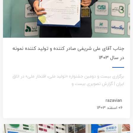
جناب آقای علی شریفی صادر کننده و تولید کننده نمونه
در سال ۱۴۰۳
برگزاری بیست و دومین جشنواره «تولید ملی، افتخار ملی» در اتاق
ایران | گزارش تصویری بیست و
razavian
06 اسفند 1403