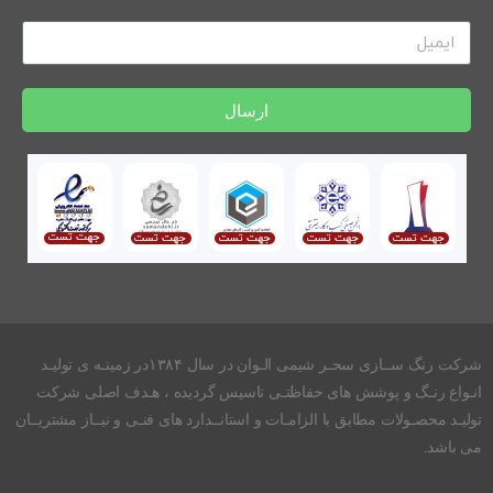
ارسال
شرکت رنگ ســازی سحـر شیمی الـوان در سال ۱۳۸۴در زمینـه ی تولیـد
انـواع رنـگ و پوشش های حفاظتـی تاسیس گردیده ، هـدف اصلی شرکت
تولیـد محصـولات مطابق با الزامـات و استانــدارد های فنـی و نیــاز مشتریــان
می باشد.