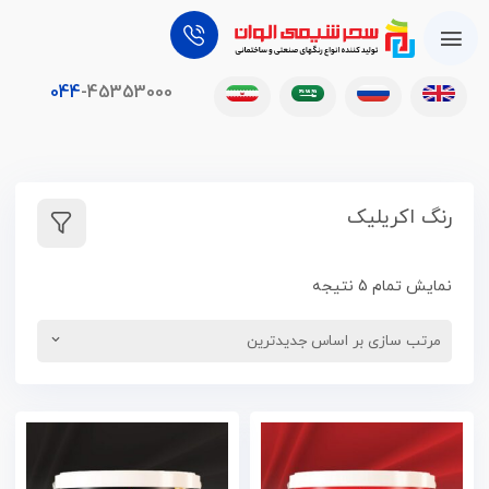
044
-45353000
رنگ اکریلیک
نمایش تمام 5 نتیجه