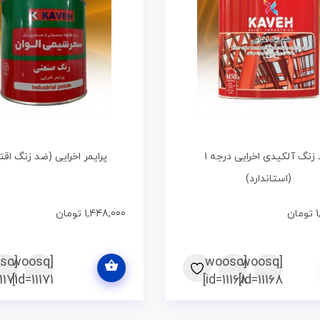
ضد زنگ آلکیدی اخرایی درجه 1
پرایمر اخرایی (ضد زنگ اق
(استاندارد)
1
تومان
1,448,000
تومان
انتخاب گزینه ها
osc
[woosq
[woosc
[woosq
1171]
id=11171]
id=11168]
id=11168]