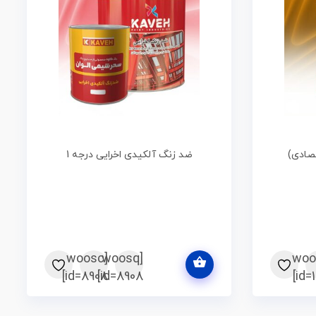
تصادی)
ضد زنگ آلکیدی اخرایی درجه 1
اطلاعات بیشتر
[woosc
[woosq
[wo
id=8908]
id=8908]
id=1