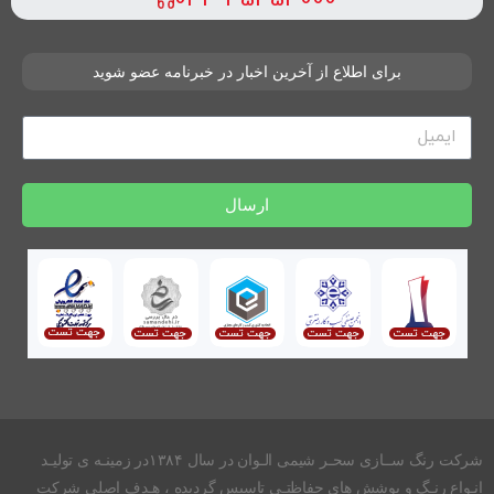
برای اطلاع از آخرین اخبار در خبرنامه عضو شوید
ارسال
شرکت رنگ ســازی سحـر شیمی الـوان در سال ۱۳۸۴در زمینـه ی تولیـد
انـواع رنـگ و پوشش های حفاظتـی تاسیس گردیده ، هـدف اصلی شرکت