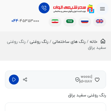
044
-45353000
خانه
/
رنگ های ساختمانی
/
رنگ‌ روغنی
/ رنگ‌ روغنی
سفید براق
[woosc
id=11187]
رنگ‌ روغنی سفید براق